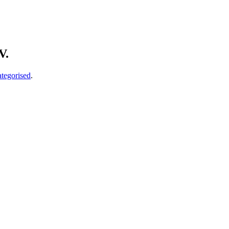
V.
tegorised
.