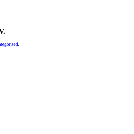
V.
tegorised
.